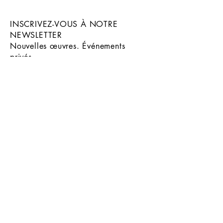
INSCRIVEZ-VOUS À NOTRE
NEWSLETTER
Nouvelles œuvres. Événements
privés.
En avant-première.
ENVOYER
INSTAGRAM
© 2026 - MALA GALLERY