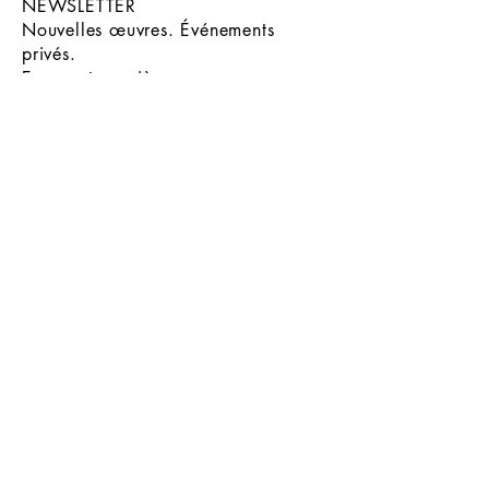
NEWSLETTER
Nouvelles œuvres. Événements
privés.
En avant-première.
ENVOYER
INSTAGRAM
© 2026 - MALA GALLERY